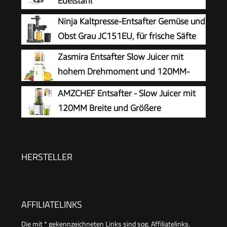
Edelstahl
Ninja Kaltpresse-Entsafter Gemüse und
Obst Grau JC151EU, für frische Säfte
Zasmira Entsafter Slow Juicer mit
hohem Drehmoment und 120MM-
Einfüllschacht, Kein Vorschneiden
AMZCHEF Entsafter - Slow Juicer mit
entsafter für gemüse und obst, 99,6%
120MM Breite und Größere
Saftreinheit, 1,5L, REV-Modus, einfacher zu
Einfüllschacht für Ganze Gemüse und
reinigen, Reinweiß
Obst - Leicht zu Reinigender Entsafter mit 2
Gläsern - Silbrig
HERSTELLER
AFFILIATELINKS
Die mit * gekennzeichneten Links sind sog. Affiliatelinks.