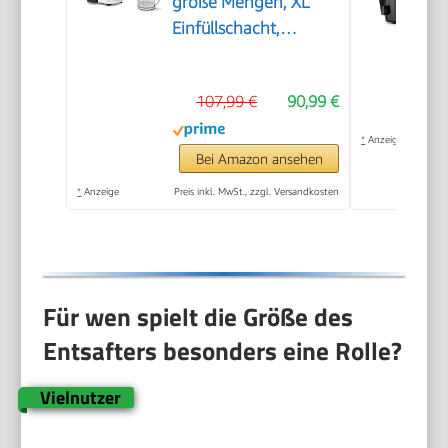
große Mengen, XL
Einfüllschacht,
schnell, kein
Vorschneiden, 1,25l
107,99 €
90,99 €
Saftbehälter, leichte
Reinigung,
*
Anzeige
spülmaschinenfest,
Bei Amazon ansehen
700 W, weiß/grau,
*
Anzeige
Preis inkl. MwSt., zzgl. Versandkosten
VitaJuice 2 MES25A0
Für wen spielt die Größe des
Entsafters besonders eine Rolle?
Vielnutzer