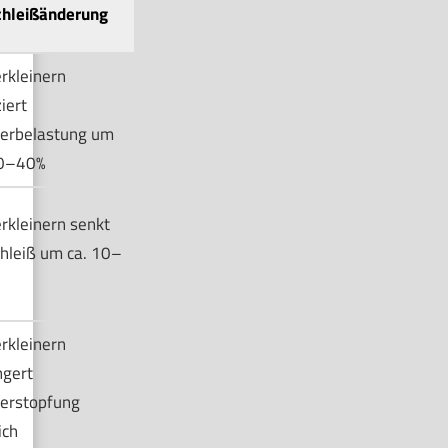
chleißänderung
rkleinern
iert
erbelastung um
20–40%
rkleinern senkt
hleiß um ca. 10–
rkleinern
ngert
verstopfung
ich