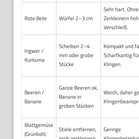
Sehr hart. Ohne
Rote Bete
Würfel 2–3 cm
Zerkleinern hoh
Verschleiß.
Scheiben 2–4
Kompakt und fa
Ingwer /
mm oder grobe
Scharfkantig fü
Kurkuma
Stücke
Klingen.
Ganze Beeren ok,
Beeren /
Weich, daher g
Banane in
Banane
Klingenbeanspr
groben Stücken
Blattgemüse
Stiele entfernen,
Geringe
(Grünkohl,
grob zerkleinern
Klingenbelastu