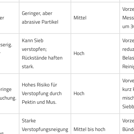
Vorze
Geringer, aber
er
Mittel
Mess
abrasive Partikel
um 3
Kann Sieb
Vorze
serig.
verstopfen;
reduz
r
Hoch
Rückstände haften
Bela
stark.
Rein
Vorve
Hohes Risiko für
eringe
kurz 
Verstopfung durch
Hoch
uchung.
misc
Pektin und Mus.
Sieb
Starke
Vorze
Verstopfungsneigung
Mittel bis hoch
Bünde
ng.