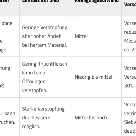
Vers
 ohne
Vorze
Geringe Verstopfung,
reduz
aber hoher Abrieb
Mittel
te
Mess
bei hartem Material.
nge.
ca. 
Gering, Fruchtfleisch
tung.
Vorze
kann feine
Niedrig bis mittel
Versc
Öffnungen
iß.
30%
verstopfen.
Vorze
Starke Verstopfung
ur kann
verri
durch Fasern
Mittel bis hoch
ruchen.
Sieb
möglich.
deutl