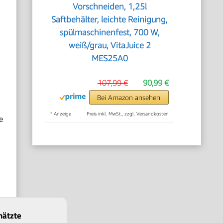
Vorschneiden, 1,25l
Saftbehälter, leichte Reinigung,
spülmaschinenfest, 700 W,
weiß/grau, VitaJuice 2
MES25A0
107,99 €
90,99 €
Bei Amazon ansehen
*
Anzeige
Preis inkl. MwSt., zzgl. Versandkosten
e
hätzte