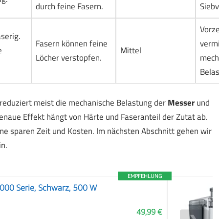
durch feine Fasern.
Sieb
Vorze
serig.
Fasern können feine
verm
e
Mittel
Löcher verstopfen.
mech
Bela
 reduziert meist die mechanische Belastung der
Messer
und
genaue Effekt hängt von Härte und Faseranteil der Zutat ab.
rne sparen Zeit und Kosten. Im nächsten Abschnitt gehen wir
n.
EMPFEHLUNG
 5000 Serie, Schwarz, 500 W
49,99 €