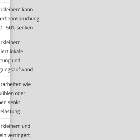
rkleinern kann
erbeanspruchung
0–50% senken
rkleinern
iert lokale
stung und
igungsaufwand
rarbeiten wie
kühlen oder
hen senkt
belastung
rkleinern und
ln verringert