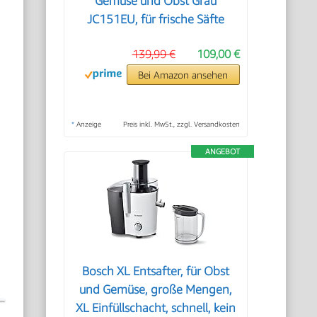
Gemüse und Obst Grau
JC151EU, für frische Säfte
139,99 €
109,00 €
.
Bei Amazon ansehen
*
Anzeige
Preis inkl. MwSt., zzgl. Versandkosten
ANGEBOT
Bosch XL Entsafter, für Obst
und Gemüse, große Mengen,
XL Einfüllschacht, schnell, kein