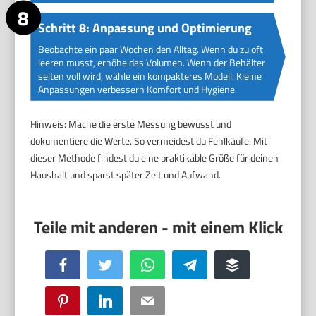
Schritt 8: Anpassung und Optimierung
Beobachte ein paar Wochen den Alltag. Wenn du zu oft
leeren musst, erhöhe das Volumen. Wenn der Behälter
selten voll wird, wähle ein kompakteres Modell. Kleine
Anpassungen verbessern Komfort und Hygiene.
Hinweis: Mache die erste Messung bewusst und
dokumentiere die Werte. So vermeidest du Fehlkäufe. Mit
dieser Methode findest du eine praktikable Größe für deinen
Haushalt und sparst später Zeit und Aufwand.
Facebook
Twitter
WhatsApp
Telegram
Buffer
Pinterest
LinkedIn
Email