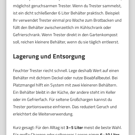
möglichst geruchsarmen Trester. Wenn du Trester sammelst,
ist ein dicht schließender 6 Liter Behälter praktisch. Beispiel:
Ihr verwendet Trester einmal pro Woche zum Brotbacken und
füllt den Behälter zwischenzeitlich im Kühlschrank oder
Gefrierschrank. Wenn Trester direkt in den Gartenkompost
soll, reichen kleinere Behälter, wenn du sie täglich entleerst.
Lagerung und Entsorgung
Feuchter Trester riecht schnell. Lege deshalb Wert auf einen
Behälter mit dichtem Deckel oder nutze Bioabfallbeutel. Bei
Platzmangel hilft ein System mit zwei kleineren Behältern.
Ein Behälter bleibt in der Küche, der andere steht im Keller
oder im Gefrierfach. Für seltene Großchargen kannst du
Trester portionsweise einfrieren. Das reduziert Geruch und
erleichtert die Weiterverwendung.
Kurz gesagt: Für den Alltag ist
3–5 Liter
meist die beste Wahl.
Für große Chargen oder selteneres Leeren nimm
6–10 Liter
.