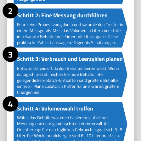
Schritt 2: Eine Messung durchführen
Führe eine Probesitzung durch und sammle den Trester in
einem Messgefäß. Miss das Volumen in Litern oder fülle
in bekannte Behälter wie Eimer mit Literangabe. Diese
praktische Zahl ist aussagekräftiger als Schätzungen.
Schritt 3: Verbrauch und Leerzyklen planen
Entscheide, wie oft du den Behälter leeren willst. Wenn
du täglich presst, reichen kleinere Behälter. Bei
gelegentlichem Batch-Entsaften sind größere Behälter
sinnvoll. Plane zusätzlich Puffer für unerwartet größere
Chargen ein.
Schritt 4: Volumenwahl treffen
Wähle das Behältervolumen basierend auf deiner
Messung und dem gewünschten Leerintervall. Als
Orientierung: Für den täglichen Gebrauch eignet sich 3–5
Liter. Für Wochenendchargen sind 6–10 Liter praktisch.