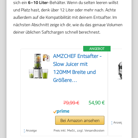
sich ein
6–10 Liter
-Behälter. Wenn du selten leeren willst
und Platz hast, denk über 12 Liter oder mehr nach. Achte
außerdem auf die Kompatibilität mit deinem Entsafter. Im
nächsten Abschnitt zeige ich dir, wie du das genaue Volumen
deiner üblichen Saftchargen schnell berechnest.
ANGEBOT
AMZCHEF Entsafter -
Slow Juicer mit
120MM Breite und
Größere
Einfüllschacht für
Ganze Gemüse und
79,99 €
54,90 €
Obst - Leicht zu
Reinigender Entsafter
mit 2 Gläsern - Silbrig
Bei Amazon ansehen
*
Anzeige
*
Anzeige
Preis inkl. MwSt., zzgl. Versandkosten