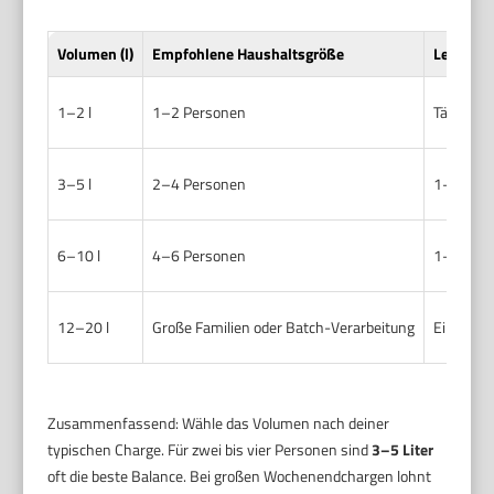
Volumen (l)
Empfohlene Haushaltsgröße
Leerinte
1–2 l
1–2 Personen
Täglich bi
3–5 l
2–4 Personen
1–3 Mal 
6–10 l
4–6 Personen
1–2 Mal 
12–20 l
Große Familien oder Batch-Verarbeitung
Einmal p
Zusammenfassend: Wähle das Volumen nach deiner
typischen Charge. Für zwei bis vier Personen sind
3–5 Liter
oft die beste Balance. Bei großen Wochenendchargen lohnt