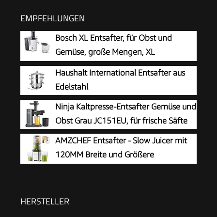
EMPFEHLUNGEN
Bosch XL Entsafter, für Obst und
Gemüse, große Mengen, XL
Einfüllschacht, schnell, kein Vorschneiden, 1,25l
Haushalt International Entsafter aus
Saftbehälter, leichte Reinigung,
Edelstahl
spülmaschinenfest, 700 W, weiß/grau, VitaJuice
Ninja Kaltpresse-Entsafter Gemüse und
2 MES25A0
Obst Grau JC151EU, für frische Säfte
AMZCHEF Entsafter - Slow Juicer mit
120MM Breite und Größere
Einfüllschacht für Ganze Gemüse und
Obst - Leicht zu Reinigender Entsafter mit 2
Gläsern - Silbrig
HERSTELLER