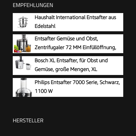
EMPFEHLUNGEN
Haushalt International Entsafter aus
Edelstahl
Entsafter Gemüse und Obst,
Zentrifugaler 72 MM Einfüllöffnung,
800 W stabile Leistung, Schnelles
Bosch XL Entsafter, für Obst und
Entsaften Zentrifugaler Leicht zu Reinigen mit
Gemüse, große Mengen, XL
Bürste BPA-frei (Black, 800W)
Einfüllschacht, schnell, kein Vorschneiden, 1,25l
Philips Entsafter 7000 Serie, Schwarz,
Saftbehälter, leichte Reinigung,
1100 W
spülmaschinenfest, 700 W, weiß/grau, VitaJuice
2 MES25A0
HERSTELLER